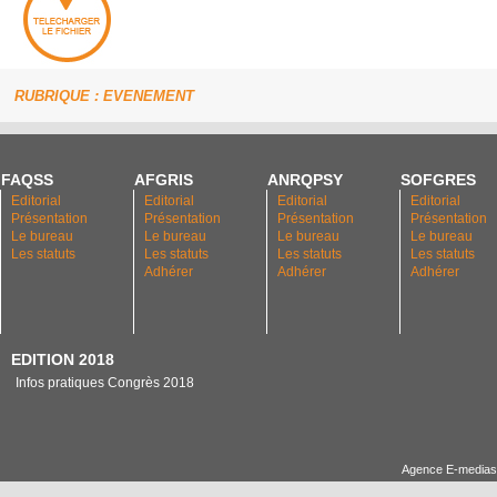
RUBRIQUE : EVENEMENT
FAQSS
AFGRIS
ANRQPSY
SOFGRES
Editorial
Editorial
Editorial
Editorial
Présentation
Présentation
Présentation
Présentation
Le bureau
Le bureau
Le bureau
Le bureau
Les statuts
Les statuts
Les statuts
Les statuts
Adhérer
Adhérer
Adhérer
EDITION 2018
Infos pratiques Congrès 2018
Agence E-medias