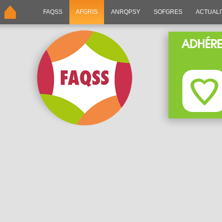
FAQSS
AFGRIS
ANRQPSY
SOFGRES
ACTUALI