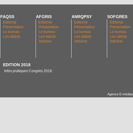
FAQSS
AFGRIS
ANRQPSY
SOFGRES
Editorial
Editorial
Editorial
Editorial
Présentation
Présentation
Présentation
Présentation
Le bureau
Le bureau
Le bureau
Le bureau
Les statuts
Les statuts
Les statuts
Les statuts
Adhérer
Adhérer
Adhérer
EDITION 2018
Infos pratiques Congrès 2018
Agence E-medias