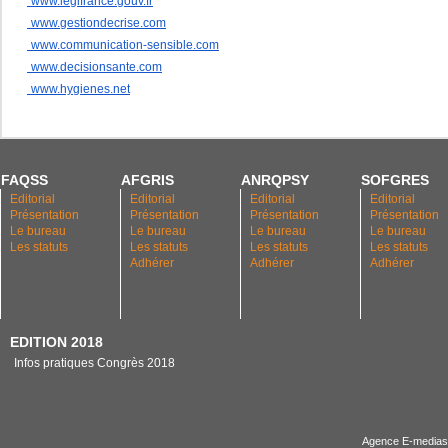
www.legifrance.gouv.fr
www.gestiondecrise.com
www.communication-sensible.com
www.decisionsante.com
www.hygienes.net
FAQSS
AFGRIS
ANRQPSY
SOFGRES
Editorial
Editorial
Editorial
Editorial
Présentation
Présentation
Présentation
Présentation
Le bureau
Le bureau
Le bureau
Le bureau
Les statuts
Les statuts
Les statuts
Les statuts
Adhérer
Adhérer
Adhérer
EDITION 2018
Infos pratiques Congrès 2018
Agence E-medias