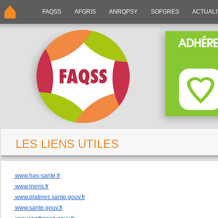
FAQSS
AFGRIS
ANRQPSY
SOFGRES
ACTUALI
LES LIENS UTILES
www.has-sante.fr
www.ineris.fr
www.platines.sante.gouv.fr
www.sante.gouv.fr