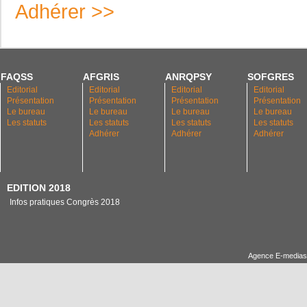
Adhérer >>
FAQSS
AFGRIS
ANRQPSY
SOFGRES
Editorial
Editorial
Editorial
Editorial
Présentation
Présentation
Présentation
Présentation
Le bureau
Le bureau
Le bureau
Le bureau
Les statuts
Les statuts
Les statuts
Les statuts
Adhérer
Adhérer
Adhérer
EDITION 2018
Infos pratiques Congrès 2018
Agence E-medias