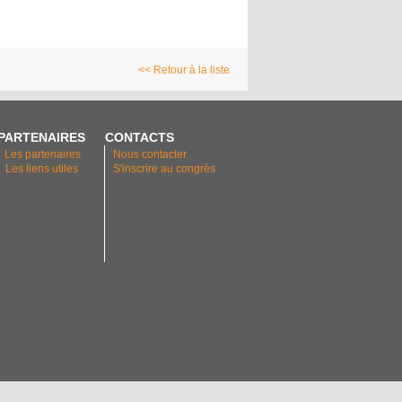
<< Retour à la liste
PARTENAIRES
CONTACTS
Les partenaires
Nous contacter
Les liens utiles
S'inscrire au congrès