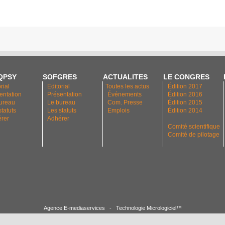
QPSY
SOFGRES
ACTUALITES
LE CONGRES
rial
Editorial
Toutes les actus
Édition 2017
entation
Présentation
Événements
Édition 2016
ureau
Le bureau
Com. Presse
Édition 2015
statuts
Les statuts
Emplois
Édition 2014
rer
Adhérer
Comité scientifique
Comité de pilotage
Agence E-mediaservices
-
Technologie Micrologiciel™