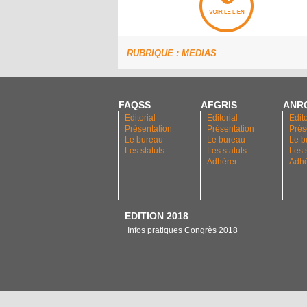
RUBRIQUE : MEDIAS
FAQSS
AFGRIS
ANR
Editorial
Editorial
Edito
Présentation
Présentation
Prés
Le bureau
Le bureau
Le b
Les statuts
Les statuts
Les 
Adhérer
Adhé
EDITION 2018
Infos pratiques Congrès 2018