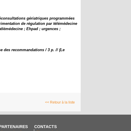
léconsultations gériatriques programmées
imentation de régulation par télémédecine
 télémédecine ; Ehpad ; urgences ;
se des recommandations / 3 p. // (​Le
<< Retour à la liste
PARTENAIRES
CONTACTS