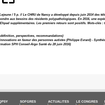
Lejeune / 5 p. // Le CHRU de Nancy a développé depuis juin 2014 des té
ondre aux besoins des résidents polypathologiques. En 2016, une expér
 Ehpad supplémentaires. Les premiers retours sont positifs. Mots-clés :
 : ​définition, perspectives, recommandations)​
t innovations en faveur des personnes autistes (Philippe Evrard) - Synthè
formation SPH Conseil-Argo Santé du 28 juin 2016)
QPSY
SOFGRES
ACTUALITES
LE CONGRES