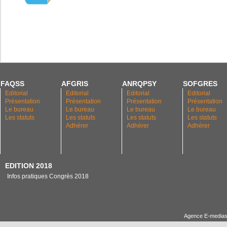
FAQSS
AFGRIS
ANRQPSY
SOFGRES
Editorial
Editorial
Editorial
Editorial
Présentation
Présentation
Présentation
Présentation
Le bureau
Le bureau
Le bureau
Le bureau
Les statuts
Les statuts
Les statuts
Les statuts
Adhérer
Adhérer
Adhérer
EDITION 2018
Infos pratiques Congrès 2018
Agence E-medias