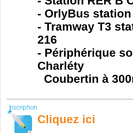
- Station RER B C
- OrlyBus station
- Tramway T3 stat
216
- Périphérique so
Charléty
Coubertin à 30
Cliquez ici