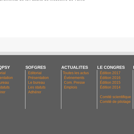
QPSY
SOFGRES
ACTUALITES
LE CONGRES
rial
Editorial
Toutes les actus
Édition 2017
entation
Présentation
Événements
Édition 2016
ureau
Le bureau
Com. Presse
Édition 2015
statuts
Les statuts
Emplois
Édition 2014
rer
Adhérer
Comité scientifique
Comité de pilotage