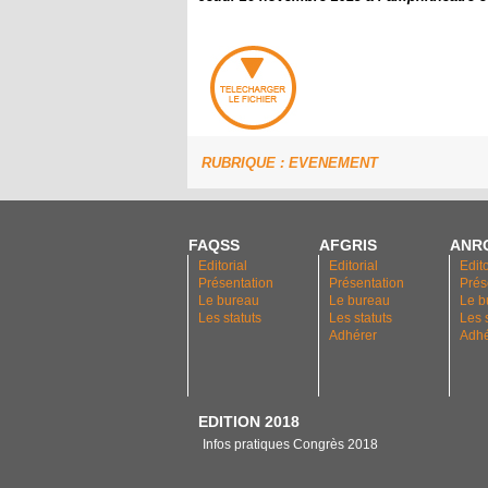
RUBRIQUE : EVENEMENT
FAQSS
AFGRIS
ANR
Editorial
Editorial
Edito
Présentation
Présentation
Prés
Le bureau
Le bureau
Le b
Les statuts
Les statuts
Les 
Adhérer
Adhé
EDITION 2018
Infos pratiques Congrès 2018