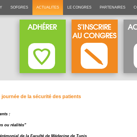
SY
SOFGRES
ACTUALITES
LE CONGRES
PARTENAIRES
C
urnée de la sécurité des patients
ents :
s ou réalités”
érémonial de la Faculté de Médecine de Tunis