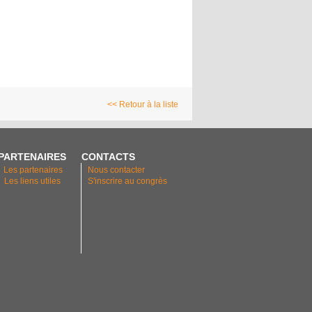
<< Retour à la liste
PARTENAIRES
CONTACTS
Les partenaires
Nous contacter
Les liens utiles
S'inscrire au congrès